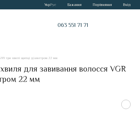
Порівняння
Укр
Рус
Бажання
Вхід
063 551 71 71
99 три хвилі щипці діаметром 22 мм
 хвиля для завивання волосся VGR
етром 22 мм