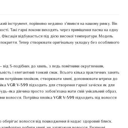
ий інструмент, порівняно недавно з'явився на нашому ринку. Він
ості. Такі гарні локони виходять через приміщення пасма на одну
 Фіксація відбувається під дією високої температури. Модель
 покриття. Тепер створювати оригінальну укладку без особливого
— від S-подібних до хвиль, з ледь помітними округленням,
ність і елегантний тонкий смак. Всього кілька практичних занять
ням потрійним плойком, створювати хвилі, доповнювати штрихи до
ойка
VGR V-599
підходить для створення гарної зачіски як для
будь-яка дівчина просто зобов'язана мати свій унікальний образ,
ини волосся. Потрійна плойка
VGR V-599
підходить під волосся
о оберігає волосся від пошкодження й надає здоровий блиск.
 комфортно робити хвилі, не затягуючи волосся. Безпечні