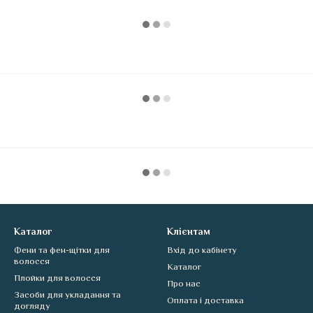
Каталог
Клієнтам
Фени та фен-щітки для
Вхід до кабінету
волосся
Каталог
Плойки для волосся
Про нас
Засоби для укладання та
Оплата і доставка
догляду