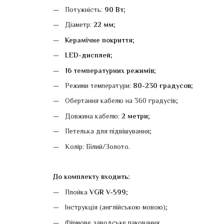
Потужність:
90 Вт
;
Діаметр:
22 мм
;
Керамічне покриття
;
LED-дисплей
;
16 температурних режимів
;
Режими температури:
80-230 градусов
;
Обертання кабелю на 360 градусів;
Довжина кабелю:
2 метри
;
Петелька для підвішування;
Колір: Білий/Золото.
До комплекту входить:
Плойка
VGR V-599
;
Інструкція (англійською мовою);
Фірмове заводське паковання.