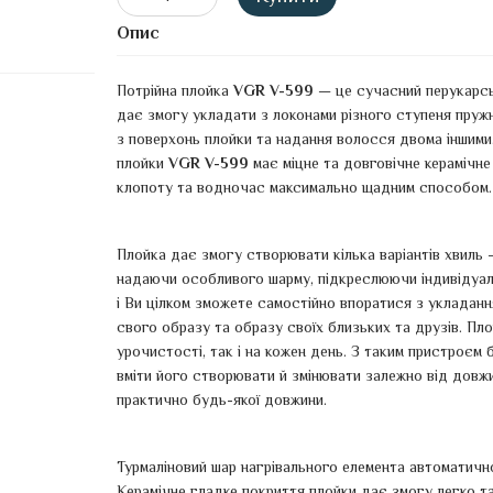
Опис
Потрійна плойка
VGR V-599
— це сучасний перукарськ
дає змогу укладати з локонами різного ступеня пружн
з поверхонь плойки та надання волосся двома іншими.
плойки
VGR V-599
має міцне та довговічне керамічне
клопоту та водночас максимально щадним способом.
Плойка дає змогу створювати кілька варіантів хвиль 
надаючи особливого шарму, підкреслюючи індивідуаль
і Ви цілком зможете самостійно впоратися з укладан
свого образу та образу своїх близьких та друзів. Пл
урочистості, так і на кожен день. З таким пристроєм 
вміти його створювати й змінювати залежно від довж
практично будь-якої довжини.
Турмаліновий шар нагрівального елемента автоматичн
Керамічне гладке покриття плойки дає змогу легко та