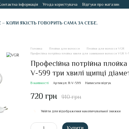
Контактна інформація
Угода користувача
Відгуки про магазин
É – КОЛИ ЯКІСТЬ ГОВОРИТЬ САМА ЗА СЕБЕ.
Головна
Плойки для волосся
Плойки для волосся VGR
Професійна потрійна плойка хвиля для завивання волосся VGR V-5
Професійна потрійна плойка
V-599 три хвилі щипці діам
В наявності
Артикул: R-V-599
Написати відгук
720 грн
910 грн
Увійти
для відображення накопичувальної знижки
%
Купити