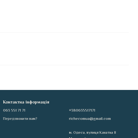
Контактна інформація
063 551 71 71
+380635517171
richecomua@gmail.com
Передзвонити вам?
м. Одеса, вулиця Канатна 8