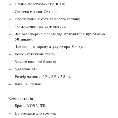
Ступінь вологозахисту:
IPX4
;
Система гоління: Сіткова;
Спосіб гоління: сухе та вологе гоління;
Тип живлення: від акумулятора;
Час безперервної роботи від акумулятора:
приблизно
50 хвилин
;
Час повного заряду акумулятора: 8 годин;
Лезо: нержавіюча сталь;
Знімний ножовий блок: є;
Матеріал: АВS;
Розмір машинки: 9,5 х 5,5 х 2,8 см;
Вага: 127 грамів.
Комплектація
Бритва
VGR V-331
;
Дві насадки для гоління;