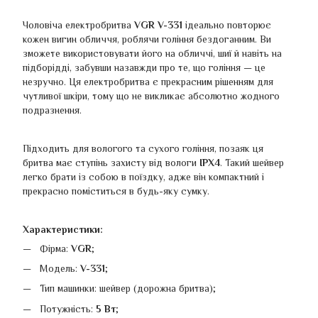
Чоловіча електробритва
VGR V-331
ідеально повторює
кожен вигин обличчя, роблячи гоління бездоганним. Ви
зможете використовувати його на обличчі, шиї й навіть на
підборідді, забувши назавжди про те, що гоління — це
незручно. Ця електробритва є прекрасним рішенням для
чутливої шкіри, тому що не викликає абсолютно жодного
подразнення.
Підходить для вологого та сухого гоління, позаяк ця
бритва має ступінь захисту від вологи
IPX4
. Такий шейвер
легко брати із собою в поїздку, адже він компактний і
прекрасно поміститься в будь-яку сумку.
Характеристики:
Фірма:
VGR
;
Модель:
V-331
;
Тип машинки: шейвер (дорожна бритва);
Потужність:
5 Вт
;