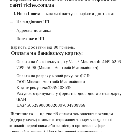
сайті riche.com.ua
Нова Пошта
—
можливі наступні варіанти доставки:
На відділення НП
Адресна доставка
Поштомати НП
Вартість доставки від 80 гривень.
Оплата на банківську картку
:
Оплата на банківську карту Visa \ Masterard: 4149 6293
7099 5698 (Мінаков Анатолій Миколайович)
Оплата на разрахунковий рахунок ФОП:
ФОП Мінаков Анатолій Миколайович
Код отримувача:3335408635
Рахунок отримувача у форматі відповідно до стандарту
IBAN
UA243052990000026007004909868
Післяплата —
це спосіб оплати замовлення покупцем
(одержувачем) в момент отримання товару у відділенні
компанії-перевізника або за місцем проживання (при
адресній доставці). При оформленні замовлення з