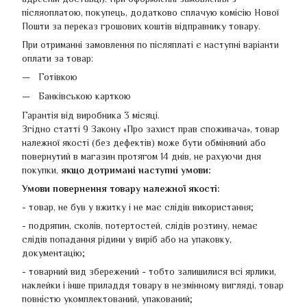
післяоплатою, покупець, додатково сплачую комісію Нової
Пошти за переказ грошових коштів відправнику товару.
При отриманні замовлення по післяплаті є наступні варіанти
оплати за товар:
Готівкою
Банківською карткою
Гарантія від виробника 3 місяці.
Згідно статті 9 Закону «Про захист прав споживача», товар
належної якості (без дефектів) може бути обміняний або
повернутий в магазин протягом 14 днів, не рахуючи дня
покупки,
якщо дотримані наступні умови:
Умови повернення товару належної якості:
- товар, не був у вжитку і не має слідів використання;
- подряпин, сколів, потертостей, слідів розтину, немає
слідів попадання рідини у виріб або на упаковку,
документацію;
- товарний вид збережений - тобто залишилися всі ярлики,
наклейки і інше приладдя товару в незмінному вигляді, товар
повністю укомплектований, упакований;