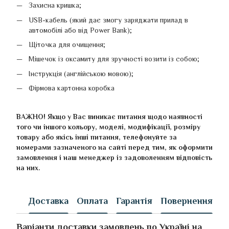
Захисна кришка;
USВ-кабель (який дає змогу заряджати прилад в
автомобілі або від Power Bank);
Щіточка для очищення;
Мішечок із оксамиту для зручності возити із собою;
Інструкція (англійською мовою);
Фірмова картонна коробка
ВАЖНО! Якщо у Вас виникає питання щодо наявності
того чи іншого кольору, моделі, модифікації, розміру
товару або якісь інші питання, телефонуйте за
номерами зазначеного на сайті перед тим, як оформити
замовлення і наш менеджер із задоволенням відповість
на них.
Доставка
Оплата
Гарантія
Повернення
Варіанти доставки замовлень по Україні на