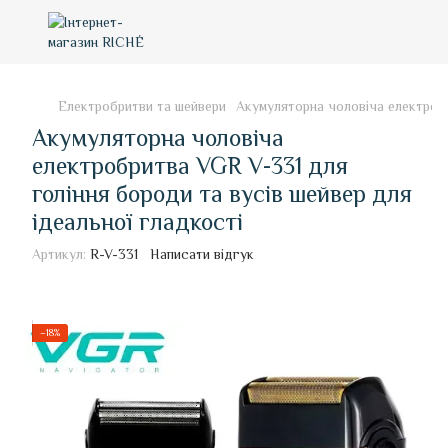
Електробритви та шейвери
Акумуляторна чоловіча електробр
Акумуляторна чоловіча
електробритва VGR V-331 для
гоління бороди та вусів шейвер для
ідеальної гладкості
Артикул:
R-V-331
Написати відгук
−18%