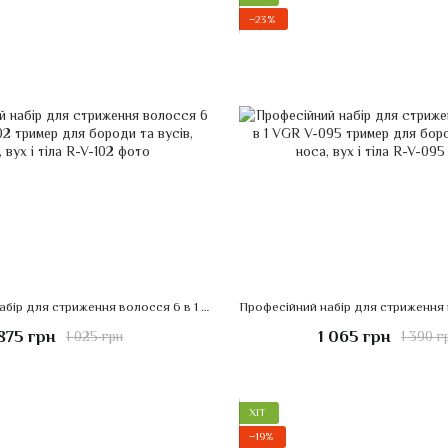
−23%
Професійний набір для стриження волосся 6 в 1 VGR V-102 тример для бороди та вусів, носа, вух і тіла
875 грн
1 065 грн
1 025 грн
1 390 г
ХІТ
−19%