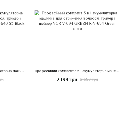
Професійний комплект 3 в 1 акумуляторна машинка для стриження волосся, тример і шейвер VGR V-640 S3 Black
Професійний комплект 3 в 1 акумуляторна машинка для стриження волосся, тример і шейвер VGR V-694 GREEN
2 199 грн
рн
2 650 грн