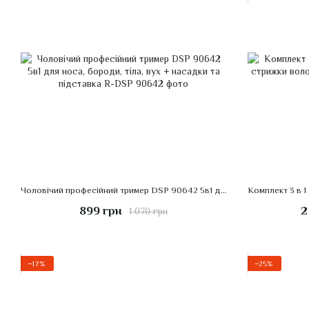
Чоловічий професійний тример DSP 90642 5в1 для носа, бороди, тіла, вух + насадки та підставка
899 грн
2
1 070 грн
−17%
−25%