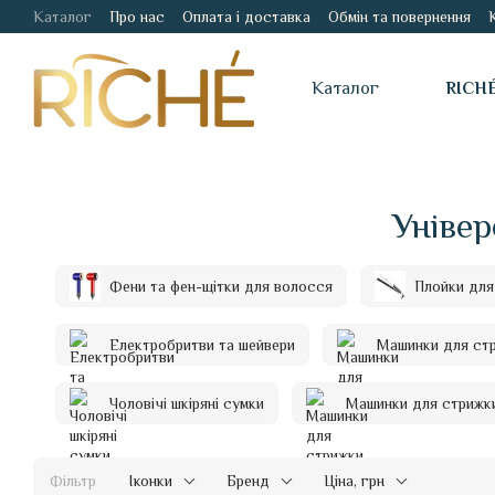
Каталог
Про нас
Оплата і доставка
Обмін та повернення
Перейти до основного контенту
Каталог
RICH
Універ
Фени та фен-щітки для волосся
Плойки для
Електробритви та шейвери
Машинки для ст
Чоловічі шкіряні сумки
Машинки для стрижки
Фільтр
Іконки
Бренд
Ціна, грн