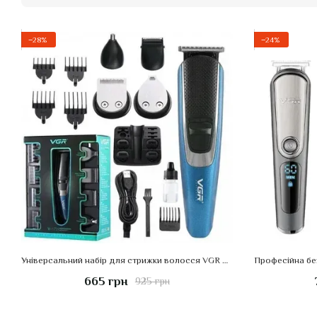
−28%
−24%
Універсальний набір для стрижки волосся VGR V-172 тример для вусів бороди бороди носа і вух
665 грн
925 грн