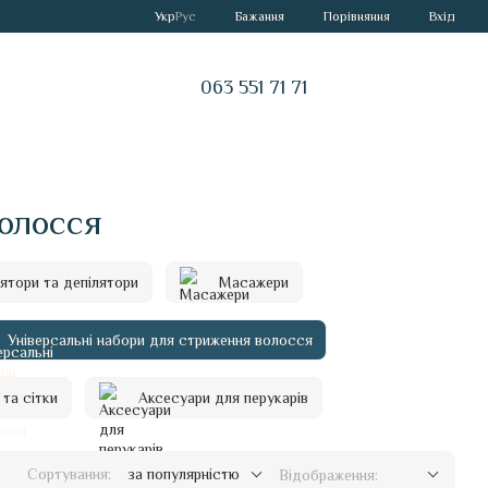
Порівняння
Укр
Рус
Бажання
Вхід
063 551 71 71
волосся
лятори та депілятори
Масажери
Універсальні набори для стриження волосся
 та сітки
Аксесуари для перукарів
Сортування:
за популярністю
Відображення: