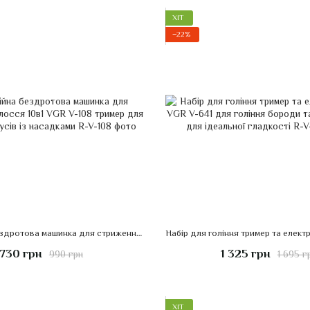
ХІТ
−22%
Професійна бездротова машинка для стриження волосся 10в1 VGR V-108 тример для бороди та вусів із насадками
730 грн
1 325 грн
990 грн
1 695 г
ХІТ