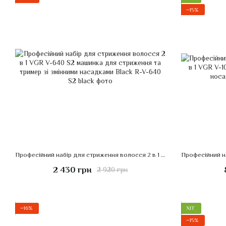
−15%
Професійний набір для стриження волосся 2 в 1 VGR V-640 S2 машинка для стриження та тример зі змінними насадками Black
2 430 грн
2 920 грн
−16%
ХІТ
−15%