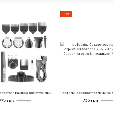
−15%
Професійна бездротова машинка для стриження волосся VGR V-105 тример для бороди та вусів із насадками
775 грн
735 грн
1 025 грн
860 грн