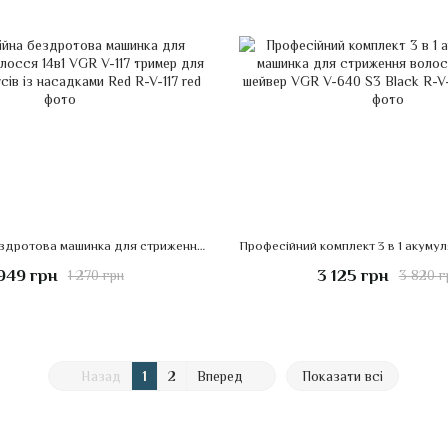
Професійна бездротова машинка для стриження волосся 14в1 VGR V-117 тример для бороди та вусів із насадками Red
949 грн
3 125 грн
1 270 грн
3 820 г
Назад
1
2
Вперед
Показати всі