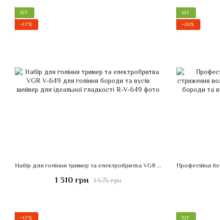
ХІТ
ХІТ
−17%
−26%
Набір для гоління тример та електробритва VGR V-649 для гоління бороди та вусів шейвер для ідеальної гладкості
1 310 грн
1 575 грн
−17%
ХІТ