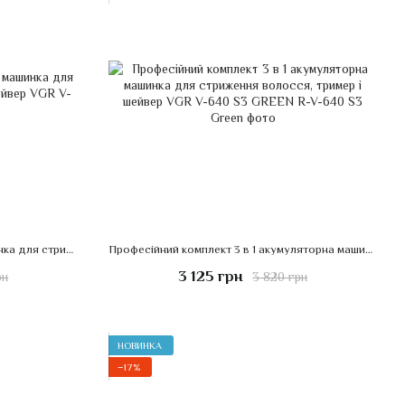
Комплект 3 в 1 акумуляторна машинка для стриження волосся, тример і шейвер VGR V-644
Професійний комплект 3 в 1 акумуляторна машинка для стриження волосся, тример і шейвер VGR V-640 S3 GREEN
3 125 грн
рн
3 820 грн
НОВИНКА
−17%