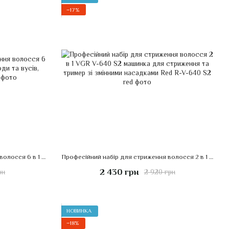
−17%
Професійний набір для стриження волосся 6 в 1 VGR V-095 тример для бороди та вусів, носа, вух і тіла
Професійний набір для стриження волосся 2 в 1 VGR V-640 S2 машинка для стриження та тример зі змінними насадками Red
2 430 грн
рн
2 920 грн
НОВИНКА
−18%