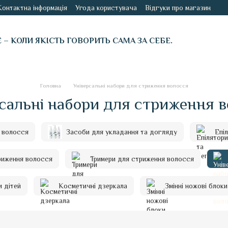
Контактна інформація
Угода користувача
Відгуки про магазин
É – КОЛИ ЯКІСТЬ ГОВОРИТЬ САМА ЗА СЕБЕ.
Головна
Універсальні набори для стриження волосся
сальні набори для стриження 
 волосся
Засоби для укладання та догляду
Епі
риження волосся
Тримери для стриження волосся
 дітей
Косметичні дзеркала
Змінні ножові блоки