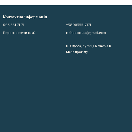
Контактна інформація
063 551 71 71
+380635517171
richecomua@gmail.com
Передзвонити вам?
м. Одеса, вулиця Канатна 8
Мапа проїзду