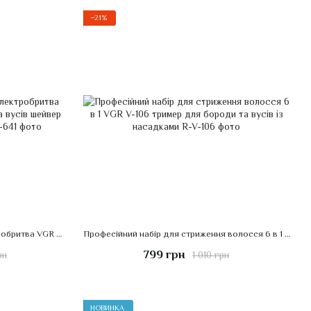
−21%
Набір для гоління тример та електробритва VGR V-641 для гоління бороди та вусів шейвер для ідеальної гладкості
Професійний набір для стриження волосся 6 в 1 VGR V-106 тример для бороди та вусів із насадками
799 грн
рн
1 010 грн
НОВИНКА