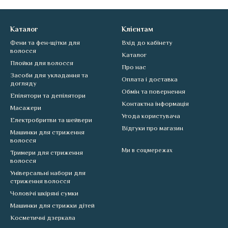
Каталог
Клієнтам
Фени та фен-щітки для
Вхід до кабінету
волосся
Каталог
Плойки для волосся
Про нас
Засоби для укладання та
Оплата і доставка
догляду
Обмін та повернення
Епілятори та депілятори
Контактна інформація
Масажери
Угода користувача
Електробритви та шейвери
Відгуки про магазин
Машинки для стриження
волосся
Ми в соцмережах
Тримери для стриження
волосся
Універсальні набори для
стриження волосся
Чоловічі шкіряні сумки
Машинки для стрижки дітей
Косметичні дзеркала