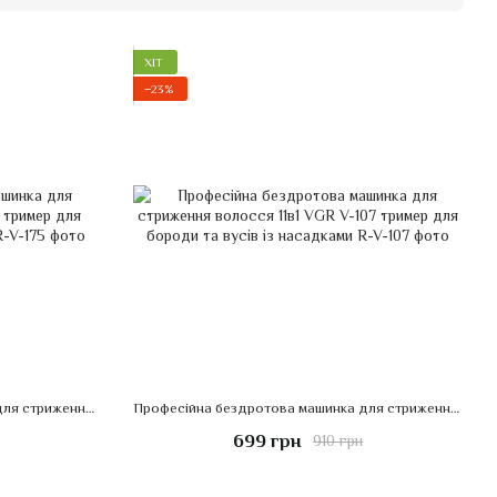
ХІТ
−23%
Професійна бездротова машинка для стриження волосся VGR V-175 тример для бороди та вусів із насадками
Професійна бездротова машинка для стриження волосся 11в1 VGR V-107 тример для бороди та вусів із насадками
699 грн
910 грн