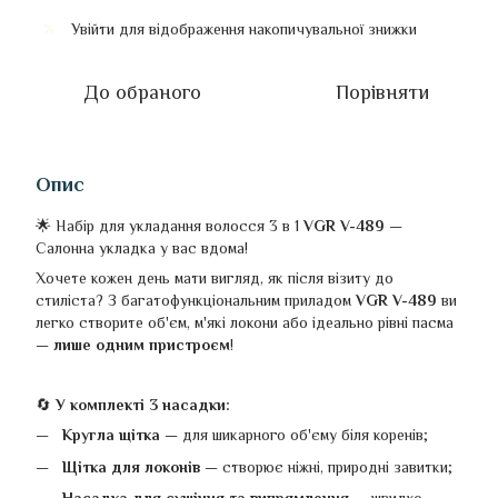
Увійти
для відображення накопичувальної знижки
%
До обраного
Порівняти
Опис
🌟 Набір для укладання волосся 3 в 1
VGR V-489
—
Салонна укладка у вас вдома!
Хочете кожен день мати вигляд, як після візиту до
стиліста? З багатофункціональним приладом
VGR V-489
ви
легко створите об'єм, м'які локони або ідеально рівні пасма
—
лише одним пристроєм
!
🔄
У комплекті 3 насадки:
Кругла щітка
— для шикарного об'єму біля коренів;
Щітка для локонів
— створює ніжні, природні завитки;
Насадка для сушіння та випрямлення
— швидко