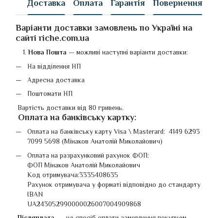
Доставка
Оплата
Гарантія
Повернення
Варіанти доставки замовлень по Україні на
сайті riche.com.ua
Нова Пошта
—
можливі наступні варіанти доставки:
На відділення НП
Адресна доставка
Поштомати НП
Вартість доставки від 80 гривень.
Оплата на банківську картку
:
Оплата на банківську карту Visa \ Masterard: 4149 6293
7099 5698 (Мінаков Анатолій Миколайович)
Оплата на разрахунковий рахунок ФОП:
ФОП Мінаков Анатолій Миколайович
Код отримувача:3335408635
Рахунок отримувача у форматі відповідно до стандарту
IBAN
UA243052990000026007004909868
Післяплата —
це спосіб оплати замовлення покупцем