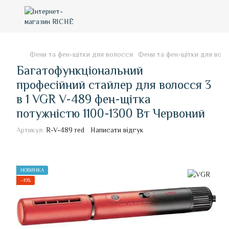
Фени та фен-щітки для волосся
Фени та фен-щітки для вол
Багатофункціональний
професійний стайлер для волосся 3
в 1 VGR V-489 фен-щітка
потужністю 1100-1300 Вт Червоний
Артикул:
R-V-489 red
Написати відгук
НОВИНКА
−19%