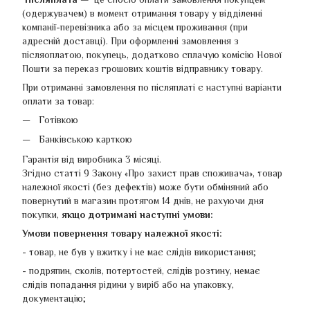
(одержувачем) в момент отримання товару у відділенні
компанії-перевізника або за місцем проживання (при
адресній доставці). При оформленні замовлення з
післяоплатою, покупець, додатково сплачую комісію Нової
Пошти за переказ грошових коштів відправнику товару.
При отриманні замовлення по післяплаті є наступні варіанти
оплати за товар:
Готівкою
Банківською карткою
Гарантія від виробника 3 місяці.
Згідно статті 9 Закону «Про захист прав споживача», товар
належної якості (без дефектів) може бути обміняний або
повернутий в магазин протягом 14 днів, не рахуючи дня
покупки,
якщо дотримані наступні умови:
Умови повернення товару належної якості:
- товар, не був у вжитку і не має слідів використання;
- подряпин, сколів, потертостей, слідів розтину, немає
слідів попадання рідини у виріб або на упаковку,
документацію;