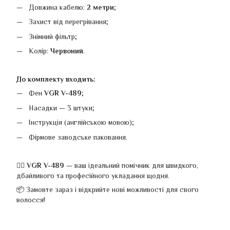
Довжина кабелю:
2 метри
;
Захист від перегрівання;
Знімний фільтр;
Колір:
Червоний
.
До комплекту входить:
Фен
VGR V-489
;
Насадки — 3 штуки;
Інструкція (англійською мовою);
Фірмове заводське паковання.
💁‍♀️
VGR V-489
— ваш ідеальний помічник для швидкого,
дбайливого та професійного укладання щодня.
📦 Замовте зараз і відкрийте нові можливості для свого
волосся!