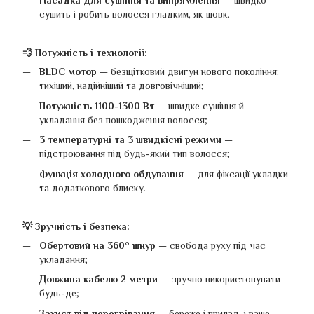
сушить і робить волосся гладким, як шовк.
💨 Потужність і технології:
BLDC мотор
— безщітковий двигун нового покоління:
тихіший, надійніший та довговічніший;
Потужність 1100-1300 Вт
— швидке сушіння й
укладання без пошкодження волосся;
3 температурні та 3 швидкісні режими
—
підстроювання під будь-який тип волосся;
Функція холодного обдування
— для фіксації укладки
та додаткового блиску.
💡 Зручність і безпека:
Обертовий на 360° шнур
— свобода руху під час
укладання;
Довжина кабелю 2 метри
— зручно використовувати
будь-де;
Захист від перегрівання
— береже і прилад, і ваше