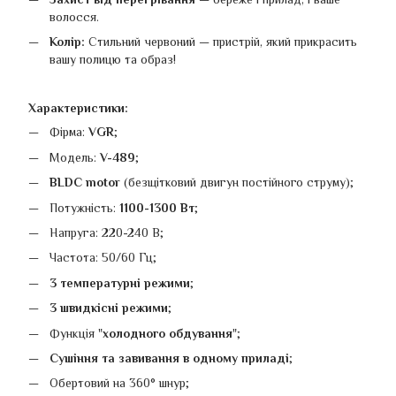
волосся.
Колір:
Стильний червоний — пристрій, який прикрасить
вашу полицю та образ!
Характеристики:
Фірма:
VGR
;
Модель:
V-489
;
BLDC motor
(безщітковий двигун постійного струму);
Потужність:
1100-1300 Вт
;
Напруга: 220-240 В;
Частота: 50/60 Гц;
3 температурні режими
;
3 швидкісні режими
;
Функція "
холодного обдування
";
Сушіння та завивання в одному приладі
;
Обертовий на 360° шнур;