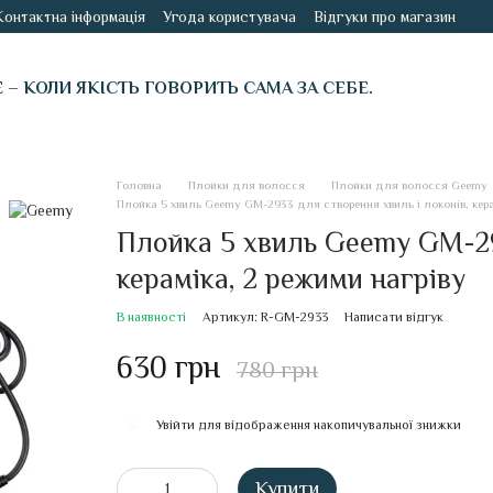
Контактна інформація
Угода користувача
Відгуки про магазин
É – КОЛИ ЯКІСТЬ ГОВОРИТЬ САМА ЗА СЕБЕ.
Головна
Плойки для волосся
Плойки для волосся Geemy
Плойка 5 хвиль Geemy GM-2933 для створення хвиль і локонів, кера
Плойка 5 хвиль Geemy GM-293
кераміка, 2 режими нагріву
В наявності
Артикул: R-GM-2933
Написати відгук
630 грн
780 грн
Увійти
для відображення накопичувальної знижки
%
Купити