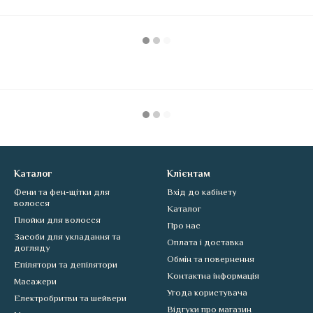
Каталог
Клієнтам
Фени та фен-щітки для
Вхід до кабінету
волосся
Каталог
Плойки для волосся
Про нас
Засоби для укладання та
Оплата і доставка
догляду
Обмін та повернення
Епілятори та депілятори
Контактна інформація
Масажери
Угода користувача
Електробритви та шейвери
Відгуки про магазин