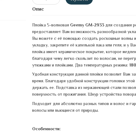
Опис
Плойка 5-волновая
Geemy GM-2933
для создания р
предоставляет Вам возможность разнообразной уклад
Вы можете с её помощью создать роскошные волны ил
укладку, закрепите её капелькой лака или геля, и у 
плойка имеет керамическое покрытие, которое медлен
благодаря чему легко скользит по волосам, не перег
утюжками и плойками. Два температурных режима:
180
Удобная конструкция данной плойки позволит Вам за
время. Благодаря удобной конструкции головки этой 
держать ее. Подставка из нержавеющей стали позволи
поверхность от прожигания. Шнур устройства повора
Подходит для абсолютно разных типов и волос и гара
волосы или вьющиеся от природы.
Особенности: