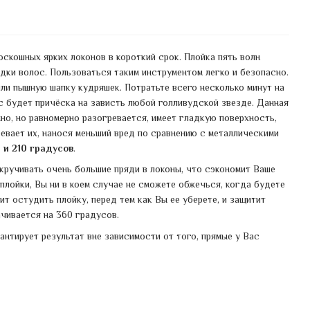
оскошных ярких локонов в короткий срок. Плойка пять волн
ки волос. Пользоваться таким инструментом легко и безопасно.
и пышную шапку кудряшек. Потратьте всего несколько минут на
Вас будет причёска на зависть любой голливудской звезде. Данная
но, но равномерно разогревается, имеет гладкую поверхность,
ревает их, нанося меньший вред по сравнению с металлическими
 и 210 градусов
.
кручивать очень большие пряди в локоны, что сэкономит Ваше
плойки, Вы ни в коем случае не сможете обжечься, когда будете
т остудить плойку, перед тем как Вы ее уберете, и защитит
чивается на 360 градусов.
нтирует результат вне зависимости от того, прямые у Вас