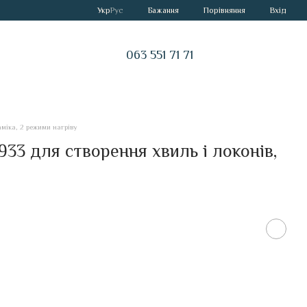
Порівняння
Укр
Рус
Бажання
Вхід
063 551 71 71
міка, 2 режими нагріву
3 для створення хвиль і локонів,