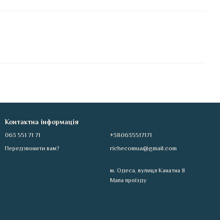
Контактна інформація
063 551 71 71
+380635517171
richecomua@gmail.com
Передзвонити вам?
м. Одеса, вулиця Канатна 8
Мапа проїзду