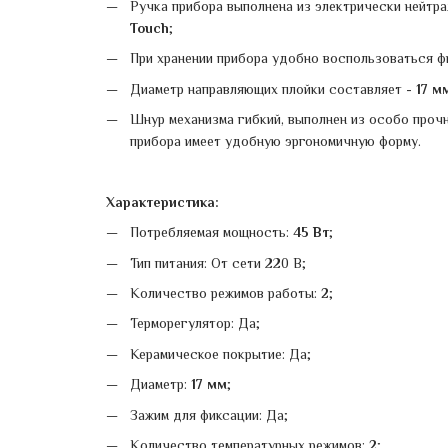
Ручка прибора выполнена из электрически нейтр
Touch
;
При хранении прибора удобно воспользоваться ф
Диаметр направляющих плойки составляет -
17 м
Шнур механизма гибкий, выполнен из особо прочн
прибора имеет удобную эргономичную форму.
Характеристика:
Потребляемая мощность:
45 Вт
;
Тип питания: От сети 220 В;
Количество режимов работы:
2
;
Терморегулятор: Да;
Керамическое покрытие: Да;
Диаметр:
17 мм
;
Зажим для фиксации: Да;
Количество температурных режимов:
2
;