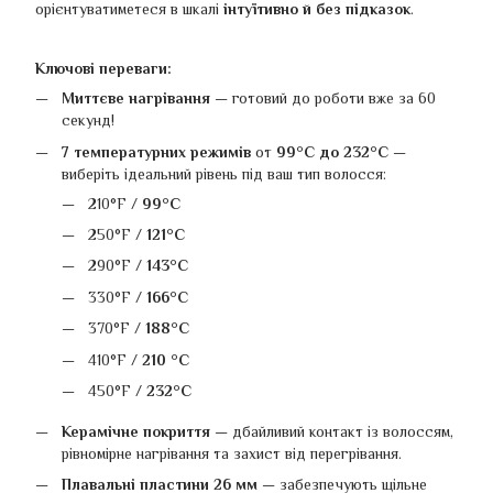
орієнтуватиметеся в шкалі
інтуїтивно й без підказок
.
Ключові переваги:
Миттєве нагрівання
— готовий до роботи вже за 60
секунд!
7 температурних режимів
от
99°C до 232°C
—
виберіть ідеальний рівень під ваш тип волосся:
210°F /
99°C
250°F /
121°C
290°F /
143°C
330°F /
166°C
370°F /
188°C
410°F /
210 °C
450°F /
232°C
Керамічне покриття
— дбайливий контакт із волоссям,
рівномірне нагрівання та захист від перегрівання.
Плавальні пластини 26 мм
— забезпечують щільне