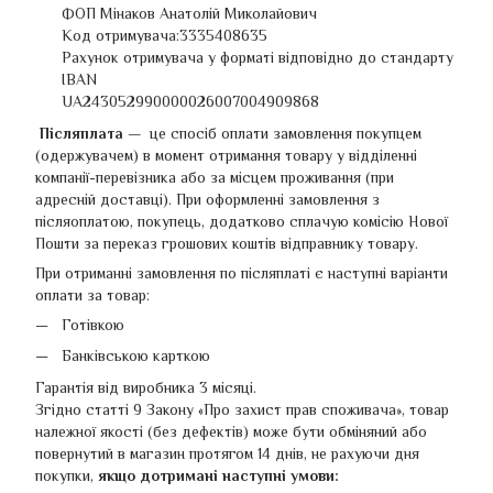
ФОП Мінаков Анатолій Миколайович
Код отримувача:3335408635
Рахунок отримувача у форматі відповідно до стандарту
IBAN
UA243052990000026007004909868
Післяплата —
це спосіб оплати замовлення покупцем
(одержувачем) в момент отримання товару у відділенні
компанії-перевізника або за місцем проживання (при
адресній доставці). При оформленні замовлення з
післяоплатою, покупець, додатково сплачую комісію Нової
Пошти за переказ грошових коштів відправнику товару.
При отриманні замовлення по післяплаті є наступні варіанти
оплати за товар:
Готівкою
Банківською карткою
Гарантія від виробника 3 місяці.
Згідно статті 9 Закону «Про захист прав споживача», товар
належної якості (без дефектів) може бути обміняний або
повернутий в магазин протягом 14 днів, не рахуючи дня
покупки,
якщо дотримані наступні умови: