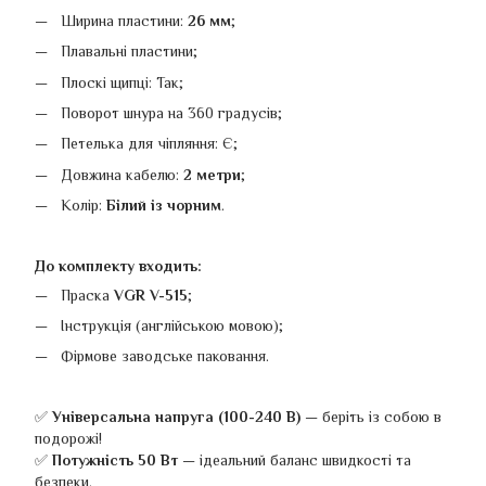
Ширина пластини:
26 мм
;
Плавальні пластини;
Плоскі щипці: Так;
Поворот шнура на 360 градусів;
Петелька для чіпляння: Є;
Довжина кабелю:
2 метри
;
Колір:
Білий із чорним
.
До комплекту входить:
Праска
VGR V-515
;
Інструкція (англійською мовою);
Фірмове заводське паковання.
✅
Універсальна напруга (100-240 В)
— беріть із собою в
подорожі!
✅
Потужність 50 Вт
— ідеальний баланс швидкості та
безпеки.