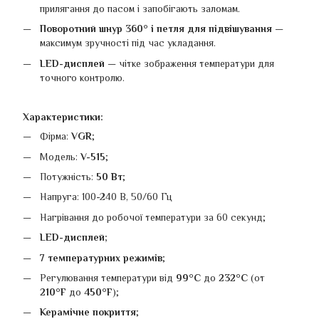
прилягання до пасом і запобігають заломам.
Поворотний шнур 360° і петля для підвішування
—
максимум зручності під час укладання.
LED-дисплей
— чітке зображення температури для
точного контролю.
Характеристики:
Фірма:
VGR
;
Модель:
V-515
;
Потужність:
50 Вт
;
Напруга: 100-240 В, 50/60 Гц
Нагрівання до робочої температури за 60 секунд;
LED-дисплей;
7 температурних режимів
;
Регулювання температури від
99°С
до
232°С
(от
210°F
до
450°F
);
Керамічне покриття
;