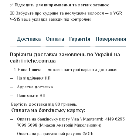
✅ Підходить для
випрямлення та легких завивок
.
💁‍♀️ Забудьте про кудряве та неслухняне волосся — з
VGR
V-515
ваша укладка завжди під контролем!
Доставка
Оплата
Гарантія
Повернення
Варіанти доставки замовлень по Україні на
сайті riche.com.ua
Нова Пошта
—
можливі наступні варіанти доставки:
На відділення НП
Адресна доставка
Поштомати НП
Вартість доставки від 80 гривень.
Оплата на банківську картку
:
Оплата на банківську карту Visa \ Masterard: 4149 6293
7099 5698 (Мінаков Анатолій Миколайович)
Оплата на разрахунковий рахунок ФОП: