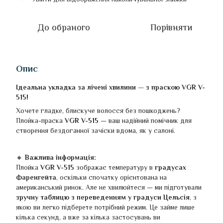
До обраного
Порівняти
Опис
Ідеальна укладка за лічені хвилини — з праскою
VGR V-
515
!
Хочете гладке, блискуче волосся без пошкоджень?
Плойка-праска
VGR V-515
— ваш надійний помічник для
створення бездоганної зачіски вдома, як у салоні.
🔸
Важлива інформація:
Плойка
VGR V-515
зображає температуру в
градусах
Фаренгейта
, оскільки спочатку орієнтована на
американський ринок. Але не хвилюйтеся — ми підготували
зручну таблицю з переведенням у градуси Цельсія
, з
якою ви легко підберете потрібний режим. Це займе лише
кілька секунд, а вже за кілька застосувань ви