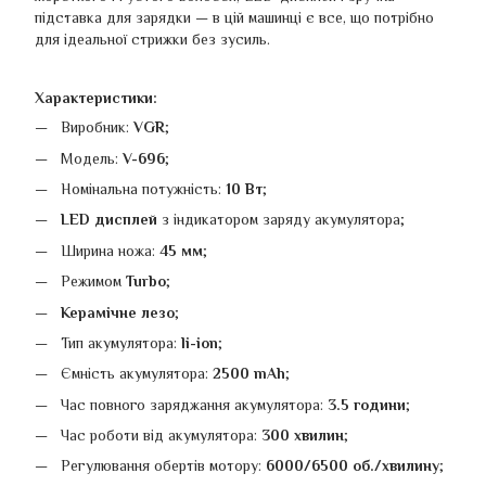
підставка для зарядки — в цій машинці є все, що потрібно
для ідеальної стрижки без зусиль.
Характеристики:
Виробник:
VGR
;
Модель:
V-696
;
Номінальна потужність:
10 Вт
;
LED дисплей
з індикатором заряду акумулятора;
Ширина ножа:
45 мм
;
Режимом
Turbo
;
Керамічне лезо
;
Тип акумулятора:
li-ion
;
Ємність акумулятора:
2500 mAh
;
Час повного заряджання акумулятора:
3.5 години
;
Час роботи від акумулятора:
300 хвилин
;
Регулювання обертів мотору:
6000/6500 об./хвилину
;