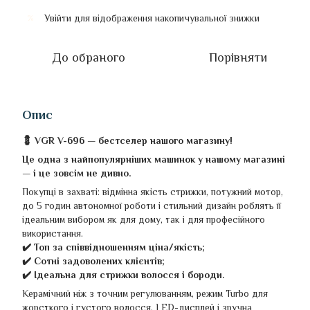
Увійти
для відображення накопичувальної знижки
%
До обраного
Порівняти
Опис
💈 VGR V-696 — бестселер нашого магазину!
Це одна з найпопулярніших машинок у нашому магазині
— і це зовсім не дивно.
Покупці в захваті: відмінна якість стрижки, потужний мотор,
до 5 годин автономної роботи і стильний дизайн роблять її
ідеальним вибором як для дому, так і для професійного
використання.
✔️ Топ за співвідношенням ціна/якість;
✔️ Сотні задоволених клієнтів;
✔️ Ідеальна для стрижки волосся і бороди.
Керамічний ніж з точним регулюванням, режим Turbo для
жорсткого і густого волосся, LED-дисплей і зручна