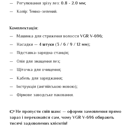
Регулювання зрізу лез:
0.8
-
2.0 мм
;
Колір: Темно-зелений.
Комплектація:
Машинка для стриження волосся
VGR V-696
;
Насадки —
4 штуки
(
3
/
6
/
9
/
12
мм
);
Підставка-зарядна станція;
Олія для змащення лез;
Щіточка для очищення;
Кабель для заряджання;
Інструкція (англійською мовою);
Фірмове заводське паковання.
👉 Не пропусти свій шанс — оформи замовлення прямо
зараз і переконайся сам, чому VGR V-696 обирають
тисячі задоволених клієнтів!