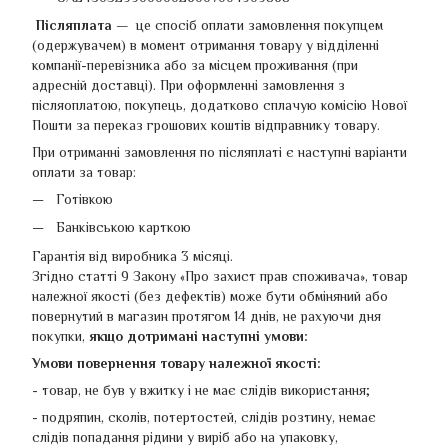
Післяплата —
це спосіб оплати замовлення покупцем
(одержувачем) в момент отримання товару у відділенні
компанії-перевізника або за місцем проживання (при
адресній доставці). При оформленні замовлення з
післяоплатою, покупець, додатково сплачую комісію Нової
Пошти за переказ грошових коштів відправнику товару.
При отриманні замовлення по післяплаті є наступні варіанти
оплати за товар:
Готівкою
Банківською карткою
Гарантія від виробника 3 місяці.
Згідно статті 9 Закону «Про захист прав споживача», товар
належної якості (без дефектів) може бути обміняний або
повернутий в магазин протягом 14 днів, не рахуючи дня
покупки,
якщо дотримані наступні умови:
Умови повернення товару належної якості:
- товар, не був у вжитку і не має слідів використання;
- подряпин, сколів, потертостей, слідів розтину, немає
слідів попадання рідини у виріб або на упаковку,