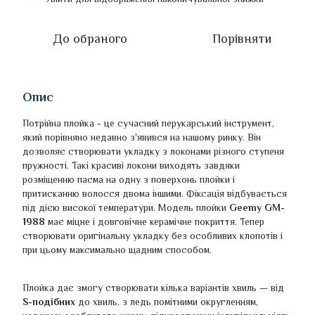
До обраного
Порівняти
Опис
Потрійна плойка - це сучасний перукарський інструмент,
який порівняно недавно з'явився на нашому ринку. Він
дозволяє створювати укладку з локонами різного ступеня
пружності. Такі красиві локони виходять завдяки
розміщенню пасма на одну з поверхонь плойки і
притисканню волосся двома іншими. Фіксація відбувається
під дією високої температури. Модель плойки
Geemy GM-
1988
має міцне і довговічне керамічне покриття. Тепер
створювати оригінальну укладку без особливих клопотів і
при цьому максимально щадним способом.
Плойка дає змогу створювати кілька варіантів хвиль — від
S-подібних
до хвиль, з ледь помітними округленням,