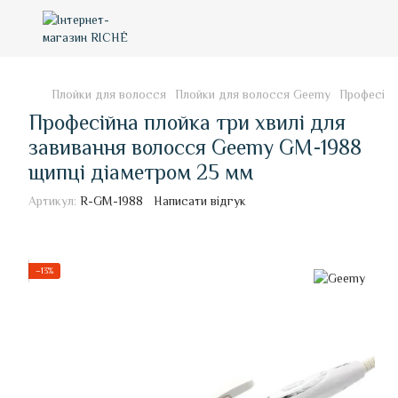
Плойки для волосся
Плойки для волосся Geemy
Професійн
Професійна плойка три хвилі для
завивання волосся Geemy GM-1988
щипці діаметром 25 мм
Артикул:
R-GM-1988
Написати відгук
−13%