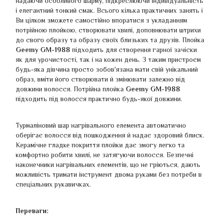
надаючи особливого шарму, підкреслюючи індивідуальність
і елегантний тонкий смак. Всього кілька практичних занять і
Ви цілком зможете самостійно впоратися з укладанням
потрійною плойкою, створювати хвилі, доповнювати штрихи
до свого образу та образу своїх близьких та друзів. Плойка
Geemy GM-1988
підходить для створення гарної зачіски
як для урочистості, так і на кожен день. З таким пристроєм
будь-яка дівчина просто зобов'язана мати свій унікальний
образ, вміти його створювати й змінювати залежно від
довжини волосся. Потрійна плойка
Geemy GM-1988
підходить під волосся практично будь-якої довжини.
Турмаліновий шар нагрівального елемента автоматично
оберігає волосся від пошкодження й надає здоровий блиск.
Керамічне гладке покриття плойки дає змогу легко та
комфортно робити хвилі, не затягуючи волосся. Безпечні
наконечники нагрівальних елементів, що не гріються, дають
можливість тримати інструмент двома руками без потреби в
спеціальних рукавичках.
Переваги: