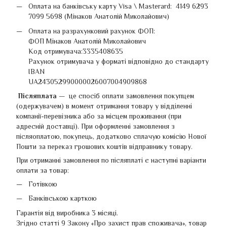
Оплата на банківську карту Visa \ Masterard: 4149 6293
7099 5698 (Мінаков Анатолій Миколайович)
Оплата на разрахунковий рахунок ФОП:
ФОП Мінаков Анатолій Миколайович
Код отримувача:3335408635
Рахунок отримувача у форматі відповідно до стандарту
IBAN
UA243052990000026007004909868
Післяплата —
це спосіб оплати замовлення покупцем
(одержувачем) в момент отримання товару у відділенні
компанії-перевізника або за місцем проживання (при
адресній доставці). При оформленні замовлення з
післяоплатою, покупець, додатково сплачую комісію Нової
Пошти за переказ грошових коштів відправнику товару.
При отриманні замовлення по післяплаті є наступні варіанти
оплати за товар:
Готівкою
Банківською карткою
Гарантія від виробника 3 місяці.
Згідно статті 9 Закону «Про захист прав споживача», товар