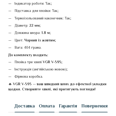
Індикатор роботи: Так;
Підставка для плойки: Так;
Термоізольований наконечник: Так;
Діаметр:
22 мм
;
Довжина шнура:
1.8 м
;
Цвет:
Чорний із жовтим
;
Вага: 404 грама.
До комплекту входить:
Плойка три хвилі
VGR V-595
;
Інструкція (англійською мовою);
Фірмова коробка.
🔥
VGR V-595 — ваш швидкий шлях до ефектної укладки
щодня. Створюйте хвилі, які притягують погляди!
Доставка
Оплата
Гарантія
Повернення