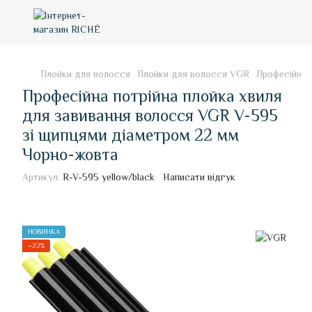
Плойки для волосся
Плойки для волосся VGR
Професійна 
Професійна потрійна плойка хвиля
для завивання волосся VGR V-595
зі щипцями діаметром 22 мм
Чорно-жовта
Артикул:
R-V-595 yellow/black
Написати відгук
НОВИНКА
−22%