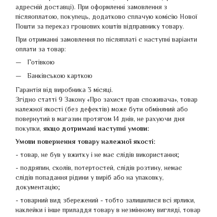
адресній доставці). При оформленні замовлення з
післяоплатою, покупець, додатково сплачую комісію Нової
Пошти за переказ грошових коштів відправнику товару.
При отриманні замовлення по післяплаті є наступні варіанти
оплати за товар:
Готівкою
Банківською карткою
Гарантія від виробника 3 місяці.
Згідно статті 9 Закону «Про захист прав споживача», товар
належної якості (без дефектів) може бути обміняний або
повернутий в магазин протягом 14 днів, не рахуючи дня
покупки,
якщо дотримані наступні умови:
Умови повернення товару належної якості:
- товар, не був у вжитку і не має слідів використання;
- подряпин, сколів, потертостей, слідів розтину, немає
слідів попадання рідини у виріб або на упаковку,
документацію;
- товарний вид збережений - тобто залишилися всі ярлики,
наклейки і інше приладдя товару в незмінному вигляді, товар