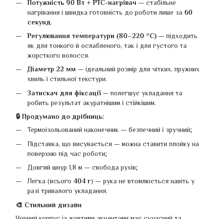
Потужність 90 Вт + PTC-нагрівач
— стабільне
нагрівання і швидка готовність до роботи лише за
60
секунд
.
Регулювання температури (80–220 °C)
— підходить
як для тонкого й ослабленого, так і для густого та
жорсткого волосся.
Діаметр 22 мм
— ідеальний розмір для чітких, пружних
хвиль і стильної текстури.
Затискач для фіксації
— полегшує укладання та
робить результат акуратнішим і стійкішим.
🔒 Продумано до дрібниць:
Термоізольований наконечник — безпечний і зручний;
Підставка, що висувається — можна ставити плойку на
поверхню під час роботи;
Довгий шнур 1,8 м — свобода рухів;
Легка (всього
404 г
) — рука не втомлюється навіть у
разі тривалого укладання.
🎨 Стильний дизайн
Чорний корпус із жовтими акцентами має сучасний та