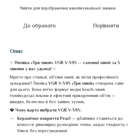
Увійти
для відображення накопичувальної знижки
%
До обраного
Порівняти
Опис
✨
Плойка «Три хвилі» VGR V-595 — салонні хвилі за 5
хвилин у вас удома!
✨
Мрієте про стильні, об'ємні хвилі, як після професійного
укладання? Плойка
VGR V-595 «Три хвилі»
створена саме
для цього. Вона легко формує модні beach-хвилі,
голлівудські локони й ефектний прикореневий об'єм —
швидко, безпечно й без зайвих зусиль.
💎 Чому варто вибрати VGR V-595:
Керамічне покриття Pearl
— дбайливо ставиться до
волосся, рівномірно розподіляє тепло, надає гладкість і
блиск без пересушування.