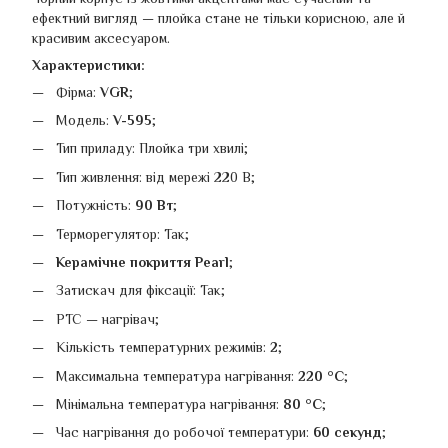
ефектний вигляд — плойка стане не тільки корисною, але й
красивим аксесуаром.
Характеристики:
Фірма:
VGR
;
Модель:
V-595
;
Тип приладу: Плойка три хвилі;
Тип живлення: від мережі 220 В;
Потужність:
90 Вт
;
Терморегулятор: Так;
Керамічне покриття Pearl
;
Затискач для фіксації: Так;
PTC — нагрівач;
Кількість температурних режимів:
2
;
Максимальна температура нагрівання:
220 °C
;
Мінімальна температура нагрівання:
80 °C
;
Час нагрівання до робочої температури:
60 секунд
;