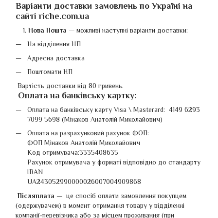
Варіанти доставки замовлень по Україні на
сайті riche.com.ua
Нова Пошта
—
можливі наступні варіанти доставки:
На відділення НП
Адресна доставка
Поштомати НП
Вартість доставки від 80 гривень.
Оплата на банківську картку
:
Оплата на банківську карту Visa \ Masterard: 4149 6293
7099 5698 (Мінаков Анатолій Миколайович)
Оплата на разрахунковий рахунок ФОП:
ФОП Мінаков Анатолій Миколайович
Код отримувача:3335408635
Рахунок отримувача у форматі відповідно до стандарту
IBAN
UA243052990000026007004909868
Післяплата —
це спосіб оплати замовлення покупцем
(одержувачем) в момент отримання товару у відділенні
компанії-перевізника або за місцем проживання (при