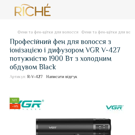
Фени та фен-щітки для волосся
Фени та фен-щітки для вол
Професійний фен для волосся з
іонізацією і дифузором VGR V-427
потужністю 1900 Вт з холодним
обдувом Black
Артикул:
R-V-427
Написати відгук
ХІТ
−14%