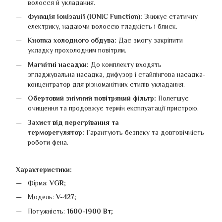
волосся й укладання.
Функція іонізації (IONIC Function):
Знижує статичну
електрику, надаючи волоссю гладкість і блиск.
Кнопка холодного обдува:
Дає змогу закріпити
укладку прохолодним повітрям.
Магнітні насадки:
До комплекту входять
згладжувальна насадка, дифузор і стайлінгова насадка-
концентратор для різноманітних стилів укладання.
Обертовий знімний повітряний фільтр:
Полегшує
очищення та продовжує термін експлуатації пристрою.
Захист від перегрівання та
терморегулятор:
Гарантують безпеку та довговічність
роботи фена.
Характеристики:
Фірма:
VGR
;
Модель:
V-427
;
Потужність:
1600-1900 Вт
;