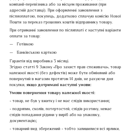
компанії-перевізника або за місцем проживання (при
адресній доставці). При оформленні замовлення з
післяоплатою, покупець, додатково сплачую комісію Нової
Пошти за переказ грошових коштів відправнику товару.
При отриманні замовлення по післяплаті є наступні варіанти
оплати за товар:
Готівкою
Банківською карткою
Гарантія від виробника 3 місяці.
Згідно статті 9 Закону «Про захист прав споживача», товар
належної якості (без дефектів) може бути обміняний або
повернутий в магазин протягом 14 днів, не рахуючи дня
покупки,
якщо дотримані наступні умови:
Умови повернення товару належної якості:
- товар, не був у вжитку і не має слідів використання;
- подряпин, сколів, потертостей, слідів розтину, немає
слідів попадання рідини у виріб або на упаковку,
документацію;
- товарний вид збережений - тобто залишилися всі ярлики,