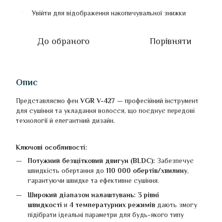
Увійти
для відображення накопичувальної знижки
%
До обраного
Порівняти
Опис
Представляємо фен
VGR V-427
— професійний інструмент
для сушіння та укладання волосся, що поєднує передові
технології й елегантний дизайн.
Ключові особливості:
Потужний безщітковий двигун (BLDC):
Забезпечує
швидкість обертання до
110 000 обертів/хвилину
,
гарантуючи швидке та ефективне сушіння.
Широкий діапазон налаштувань:
3 рівні
швидкості
и
4 температурних режимів
дають змогу
підібрати ідеальні параметри для будь-якого типу