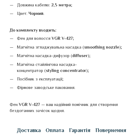
Довжина кабелю:
2,5 метра
;
Цвет:
Чорний
.
До комплекту входить:
Фен для волосся
VGR V-427
;
Магнітна згладжувальна насадка (
smoothing nozzle
);
Магнітна насадка-дифузор (
diffuser
);
Магнітна стайлінгова насадка-
концентратор (
styling concentrator
);
Посібник з експлуатації;
Фірмове заводське паковання.
Фен
VGR V-427
— ваш надійний помічник для створення
бездоганних зачісок щодня.
Доставка
Оплата
Гарантія
Повернення