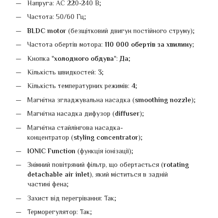
Напруга: AC 220-240 В;
Частота: 50/60 Гц;
BLDC motor
(безщітковий двигун постійного струму);
Частота обертів мотора:
110 000 обертів за хвилину;
Кнопка "
холодного обдува
":
Да
;
Кількість швидкостей:
3
;
Кількість температурних режимів:
4
;
Магнітна згладжувальна насадка (
smoothing nozzle
);
Магнітна насадка дифузор (
diffuser
);
Магнітна стайлінгова насадка-
концентратор (
styling concentrator
);
IONIC Function
(функція іонізації);
Знімний повітряний фільтр, що обертається (
​rotating
detachable air inlet
), який міститься в задній
частині фена;
Захист від перегрівання: Так;
Терморегулятор: Так;