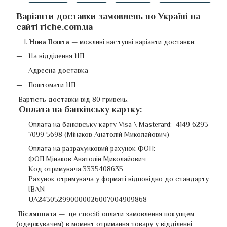
Варіанти доставки замовлень по Україні на
сайті riche.com.ua
Нова Пошта
—
можливі наступні варіанти доставки:
На відділення НП
Адресна доставка
Поштомати НП
Вартість доставки від 80 гривень.
Оплата на банківську картку
:
Оплата на банківську карту Visa \ Masterard: 4149 6293
7099 5698 (Мінаков Анатолій Миколайович)
Оплата на разрахунковий рахунок ФОП:
ФОП Мінаков Анатолій Миколайович
Код отримувача:3335408635
Рахунок отримувача у форматі відповідно до стандарту
IBAN
UA243052990000026007004909868
Післяплата —
це спосіб оплати замовлення покупцем
(одержувачем) в момент отримання товару у відділенні