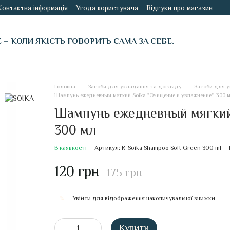
Контактна інформація
Угода користувача
Відгуки про магазин
É – КОЛИ ЯКІСТЬ ГОВОРИТЬ САМА ЗА СЕБЕ.
Головна
Засоби для укладання та догляду
Засоби для у
Шампунь ежедневный мягкий Soika "Очищение и увлажнение", 300 
Шампунь ежедневный мягкий 
300 мл
В наявності
Артикул: R-Soika Shampoo Soft Green 300 ml
120 грн
175 грн
Увійти
для відображення накопичувальної знижки
%
Купити