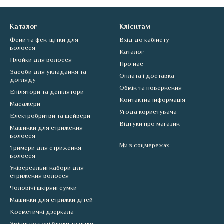
Каталог
Клієнтам
Фени та фен-щітки для
Вхід до кабінету
волосся
Каталог
Плойки для волосся
Про нас
Засоби для укладання та
Оплата і доставка
догляду
Обмін та повернення
Епілятори та депілятори
Контактна інформація
Масажери
Угода користувача
Електробритви та шейвери
Відгуки про магазин
Машинки для стриження
волосся
Ми в соцмережах
Тримери для стриження
волосся
Універсальні набори для
стриження волосся
Чоловічі шкіряні сумки
Машинки для стрижки дітей
Косметичні дзеркала
Змінні ножові блоки та сітки