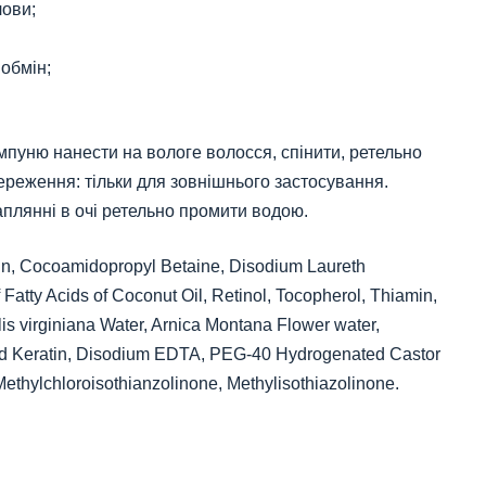
лови;
 обмін;
мпуню нанести на вологе волосся, спінити, ретельно
ереження: тільки для зовнішнього застосування.
плянні в очі ретельно промити водою.
in, Cocoamidopropyl Betaine, Disodium Laureth
Fatty Acids of Coconut Oil, Retinol, Tocopherol, Thiamin,
s virginiana Water, Arnica Montana Flower water,
lysed Keratin, Disodium EDTA, PEG-40 Hydrogenated Castor
Methylchloroisothianzolinone, Methylisothiazolinone.