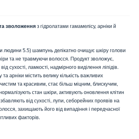
та зволоження
з гідролатами гамамелісу, арніки й
и людини 5.5) шампунь делікатно очищує шкіру голови
іри та не травмуючи волосся. Продукт зволожує,
від сухості, ламкості, надмірного виділення ліпідів.
 та арніки містить велику кількість важливих
истим та красивим, стає більш міцним, блискучим,
ормалізують стан шкіри, активують оновлення клітин
збавляють від сухості, лупи, себорейних проявів на
лосся, захищають його від випадіння і передчасної
ятливих факторів.