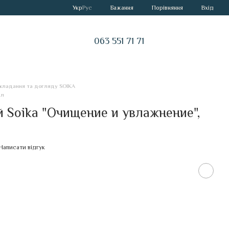
Порівняння
Укр
Рус
Бажання
Вхід
063 551 71 71
кладання та догляду SOIKA
мл
Soika "Очищение и увлажнение",
Написати відгук