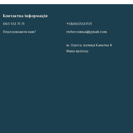
Контактна інформація
063 551 71 71
+380635517171
richecomua@gmail.com
Передзвонити вам?
м. Одеса, вулиця Канатна 8
Мапа проїзду