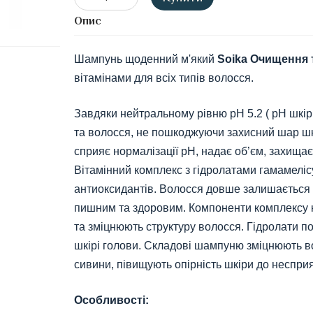
Опис
Шампунь щоденний м'який
Soika Очищення 
вітамінами для всіх типів волосся.
Завдяки нейтральному рівню pH 5.2 ( pH шкір
та волосся, не пошкоджуючи захисний шар шк
сприяє нормалізації pH, надає об’єм, захищає 
Вітамінний комплекс з гідролатами гамамелісу
антиоксидантів. Волосся довше залишається ч
пишним та здоровим. Компоненти комплексу н
та зміцнюють структуру волосся. Гідролати по
шкірі голови. Складові шампуню зміцнюють во
сивини, півищують опірність шкіри до неспри
Особливості: