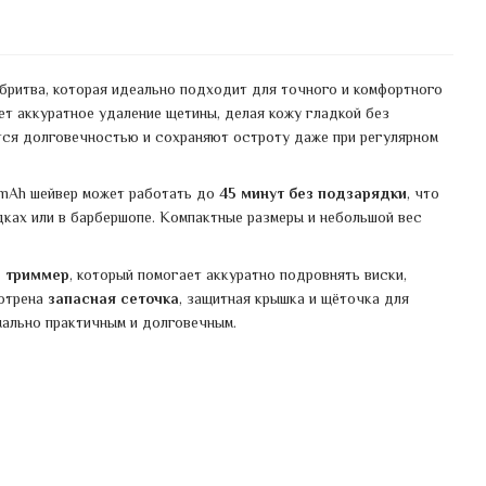
бритва, которая идеально подходит для точного и комфортного
ет аккуратное удаление щетины, делая кожу гладкой без
тся долговечностью и сохраняют остроту даже при регулярном
 mAh шейвер может работать до
45 минут без подзарядки
, что
дках или в барбершопе. Компактные размеры и небольшой вес
 триммер
, который помогает аккуратно подровнять виски,
мотрена
запасная сеточка
, защитная крышка и щёточка для
мально практичным и долговечным.