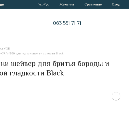
не
Сравнение
Укр
Рус
Желания
Вход
063 551 71 71
ры VGR
VGR V-390 для идеальной гладкости Black
ни шейвер для бритья бороды и
ой гладкости Black