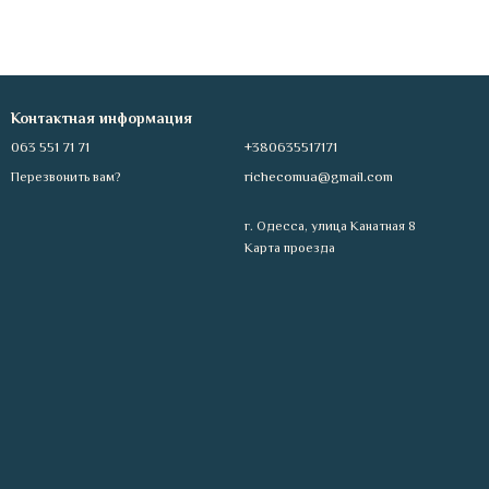
Контактная информация
063 551 71 71
+380635517171
richecomua@gmail.com
Перезвонить вам?
г. Одесса, улица Канатная 8
Карта проезда