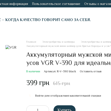
ктная информация
Пользовательское соглашение
Отзывы о магази
É – КОГДА КАЧЕСТВО ГОВОРИТ САМО ЗА СЕБЯ.
Главная
Электробритвы и шейверы
Электробритвы и шейве
Аккумуляторный мужской мини шейвер для бритья бороды и усов 
Аккумуляторный мужской ми
усов VGR V-390 для идеальн
В наличии
Артикул: R-V-390 black
Оставить отзыв
399 грн
615 грн
Войти
для отображения накопительной скидки
%
Купить