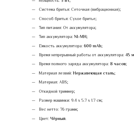
Мощность:
5 Вт
;
Система бритья: Сеточная (вибрационная);
Способ бритья: Сухое бритье;
Тип питания: От аккумулятора;
Тип аккумулятора:
NI-MH
;
Емкость аккумулятора:
600 mAh
;
Время непрерывный работы от аккумулятора:
45 
Время полного заряда аккумулятора:
8 часов
;
Материал лезвий:
Нержавеющая сталь
;
Материал: АВS;
Откидной триммер;
Размер машинки: 9.4 x 5.7 x 1.7 см;
Вес нетто: 76 грамм;
Цвет:
Чёрный
.