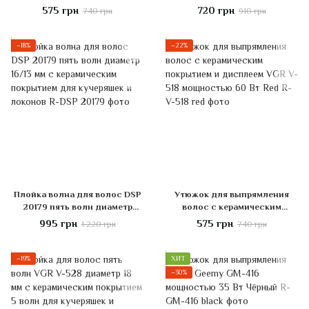
покрытием и дисплеем VGR
волос VGR V-599 три волны
575 грн
720 грн
740 грн
910 грн
V-518 мощностью 60 Вт White
щипцы диаметром 22 мм
−18%
−22%
Плойка волна для волос DSP
Утюжок для выпрямления
20179 пять волн диаметр
волос с керамическим
16/13 мм с керамическим
покрытием и дисплеем VGR
995 грн
575 грн
1 220 грн
740 грн
покрытием для кучеряшек и
V-518 мощностью 60 Вт Red
локонов
−19%
ХИТ
−30%