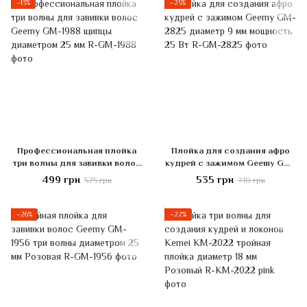
−13%
−25%
Профессиональная плойка
Плойка для создания афро
три волны для завивки волос
кудрей с зажимом Geemy GM-
Geemy GM-1988 щипцы
2825 диаметр 9 мм мощность
499 грн
535 грн
575 грн
710 грн
диаметром 25 мм
25 Вт
−26%
−22%