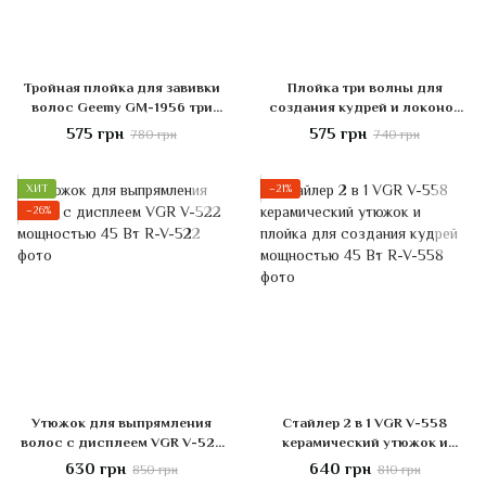
Тройная плойка для завивки
Плойка три волны для
волос Geemy GM-1956 три
создания кудрей и локонов
волны диаметром 25 мм
Kemei KM-2022 тройная
575 грн
575 грн
780 грн
740 грн
Розовая
плойка диаметр 18 мм
Розовый
ХИТ
−21%
−26%
Утюжок для выпрямления
Стайлер 2 в 1 VGR V-558
волос с дисплеем VGR V-522
керамический утюжок и
мощностью 45 Вт
плойка для создания кудрей
630 грн
640 грн
850 грн
810 грн
мощностью 45 Вт