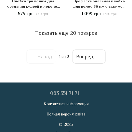
Плойка три волны для
Профессиональная плойка
создания кудрей и локонов
для волос 36 мм с зажимом
Kemei KM-2022 тройная
IPARAH P-200G с
575 грн
1 099 грн
740 грн
1 350 грн
плойка диаметр 18 мм
керамическим покрытием и
Золотой
ионизацией 3 режима
температуры Green
Показать еще 20 товаров
Назад
Вперед
1
из 2
063 551 71 71
Контактная информация
Полная версия сайта
© 2025