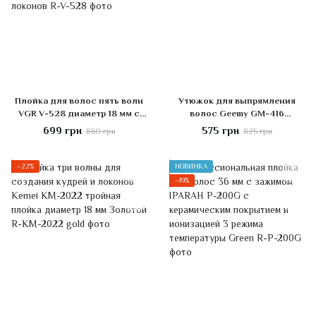
Плойка для волос пять волн
Утюжок для выпрямления
VGR V-528 диаметр 18 мм с
волос Geemy GM-416
керамическим покрытием 5
мощностью 35 Вт Чёрный
699 грн
575 грн
860 грн
825 грн
волн для кучеряшек и
локонов
−22%
НОВИНКА
−19%