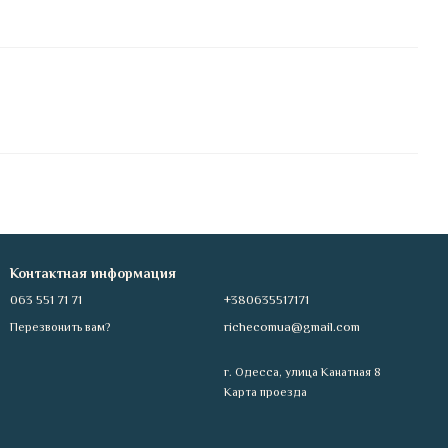
Контактная информация
063 551 71 71
+380635517171
richecomua@gmail.com
Перезвонить вам?
г. Одесса, улица Канатная 8
Карта проезда