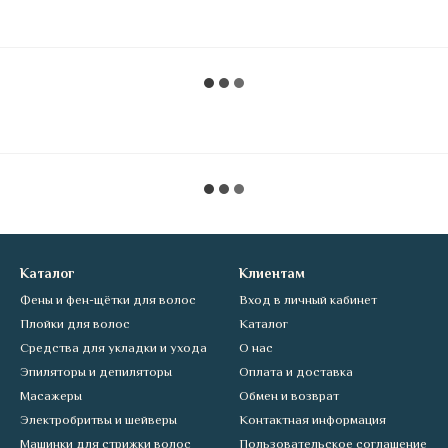
Каталог
Клиентам
Фены и фен-щётки для волос
Вход в личный кабинет
Плойки для волос
Каталог
Средства для укладки и ухода
О нас
Эпиляторы и депиляторы
Оплата и доставка
Масажеры
Обмен и возврат
Электробритвы и шейверы
Контактная информация
Машинки для стрижки волос
Пользовательское соглашение