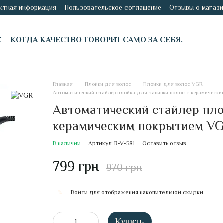
ктная информация
Пользовательское соглашение
Отзывы о магази
É – КОГДА КАЧЕСТВО ГОВОРИТ САМО ЗА СЕБЯ.
Главная
Плойки для волос
Плойки для волос VGR
Автоматический стайлер плойка для завивки волос с керамически
Автоматический стайлер пло
керамическим покрытием VG
В наличии
Артикул: R-V-581
Оставить отзыв
799 грн
970 грн
Войти
для отображения накопительной скидки
%
Купить