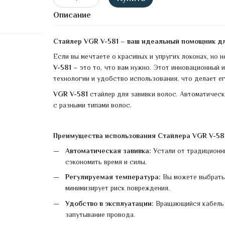
Описание
Стайлер VGR V-581 – ваш идеальный помощник дл
Если вы мечтаете о красивых и упругих локонах, но 
V-581
– это то, что вам нужно. Этот инновационный 
технологии и удобство использования, что делает е
VGR V-581
стайлер
для завивки волос. Автоматичес
с разными типами волос.
Преимущества использования Стайлера VGR V-581
Автоматическая завивка:
Устали от традиционны
сэкономить время и силы.
Регулируемая температура:
Вы можете выбрать 
минимизирует риск повреждения.
Удобство в эксплуатации:
Вращающийся кабель 
запутывание провода.