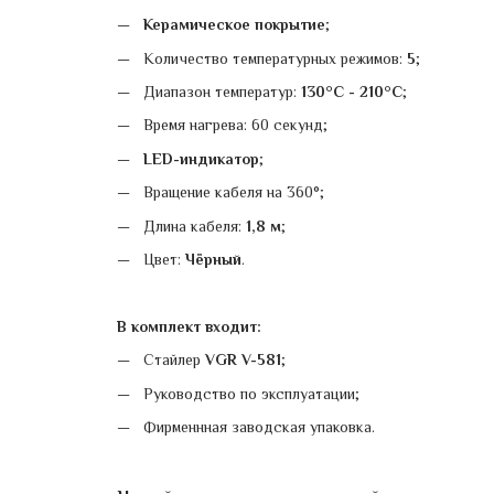
Керамическое покрытие
;
Количество температурных режимов:
5
;
Диапазон температур:
130°C - 210°C
;
Время нагрева: 60 секунд;
LED-индикатор
;
Вращение кабеля на 360°;
Длина кабеля:
1,8 м
;
Цвет:
Чёрный
.
В комплект входит:
Стайлер
VGR V-581
;
Руководство по эксплуатации;
Фирменнная заводская упаковка.