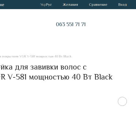
не
Сравнение
Укр
Рус
Желания
Вход
063 551 71 71
м покрытием VGR V-581 мощностью 40 Вт Black
йка для завивки волос с
R V-581 мощностью 40 Вт Black