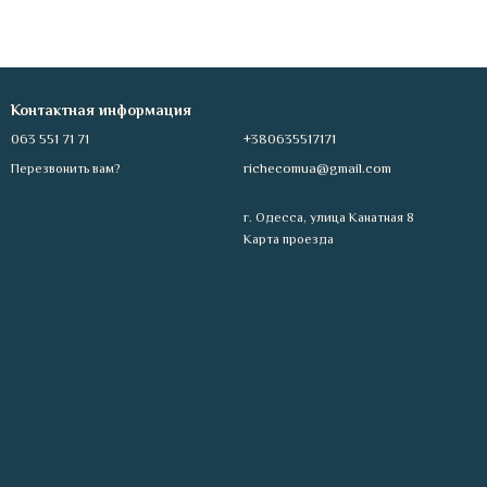
Контактная информация
063 551 71 71
+380635517171
richecomua@gmail.com
Перезвонить вам?
г. Одесса, улица Канатная 8
Карта проезда