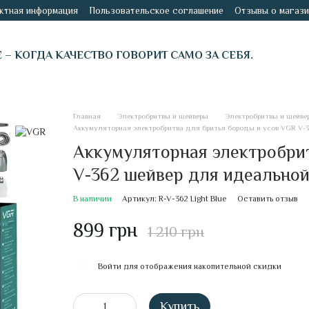
ктная информация
Пользовательское соглашение
Отзывы о магази
É – КОГДА КАЧЕСТВО ГОВОРИТ САМО ЗА СЕБЯ.
Главная
Электробритвы и шейверы
Электробритвы и шейве
Аккумуляторная электробритва для бритья бороды и усов VGR V-
Аккумуляторная электробрит
V-362 шейвер для идеальной
В наличии
Артикул: R-V-362 Light Blue
Оставить отзыв
899 грн
1 210 грн
Войти
для отображения накопительной скидки
%
Купить