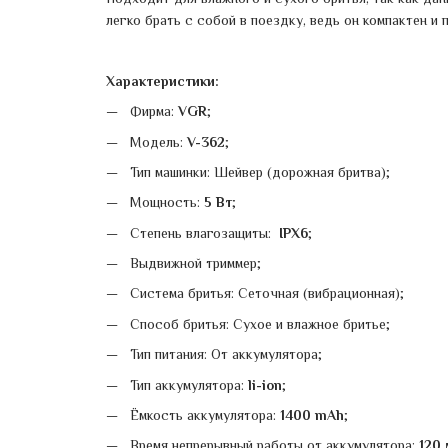
легко брать с собой в поездку, ведь он компактен и
Характеристики:
Фирма:
VGR
;
Модель:
V-362
;
Тип машинки: Шейвер (дорожная бритва);
Мощность:
5 Вт
;
Степень влагозащиты:
IPX6
;
Выдвижной триммер;
Система бритья: Сеточная (вибрационная);
Способ бритья: Сухое и влажное бритье;
Тип питания: От аккумулятора;
Тип аккумулятора:
li-ion
;
Ёмкость аккумулятора:
1400 mAh
;
Время непрерывный работы от аккумулятора:
120 