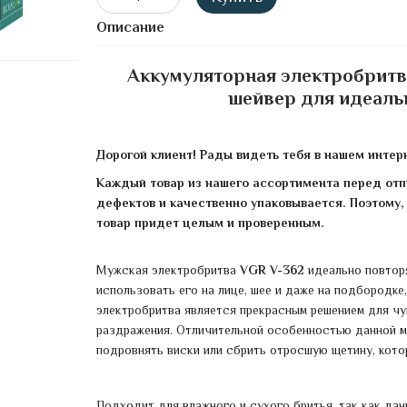
Описание
Аккумуляторная электробритва
шейвер для идеаль
Дорогой клиент! Рады видеть тебя в нашем интер
Каждый товар из нашего ассортимента перед отпр
дефектов и качественно упаковывается. Поэтому, д
товар придет целым и проверенным.
Мужская электробритва
VGR V-362
идеально повтор
использовать его на лице, шее и даже на подбородке
электробритва является прекрасным решением для чу
раздражения. Отличительной особенностью данной м
подровнять виски или сбрить отросшую щетину, котор
Подходит для влажного и сухого бритья, так как дан