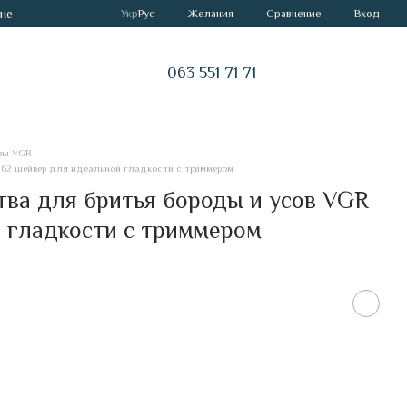
не
Сравнение
Укр
Рус
Желания
Вход
063 551 71 71
ры VGR
362 шейвер для идеальной гладкости с триммером
ва для бритья бороды и усов VGR
 гладкости с триммером