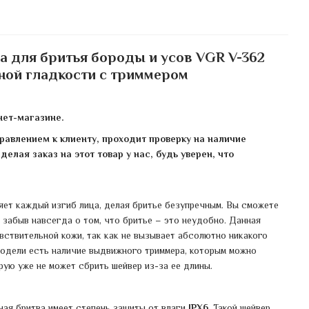
 для бритья бороды и усов VGR V-362
ной гладкости с триммером
нет-магазине.
авлением к клиенту, проходит проверку на наличие
елая заказ на этот товар у нас, будь уверен, что
яет каждый изгиб лица, делая бритье безупречным. Вы сможете
, забыв навсегда о том, что бритье – это неудобно. Данная
вствительной кожи, так как не вызывает абсолютно никакого
одели есть наличие выдвижного триммера, которым можно
ую уже не может сбрить шейвер из-за ее длины.
ная бритва имеет степень защиты от влаги
IPX6
. Такой шейвер