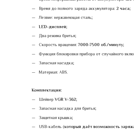
Время до полного заряда аккумулятора:
2 часа
;
Лезвие: нержавеющая сталь;
LED-дисплей
;
Два режима бритья;
Скорость вращения:
7000-7500 об./минуту
;
Функция блокировки прибора от случайного включ
Запасная насадка;
Материал: АВS.
Комплектация:
Шейвер
VGR V-362
;
Запасная насадка для бритья;
Защитная крышка;
USВ-кабель (
который даёт возможность заряжа