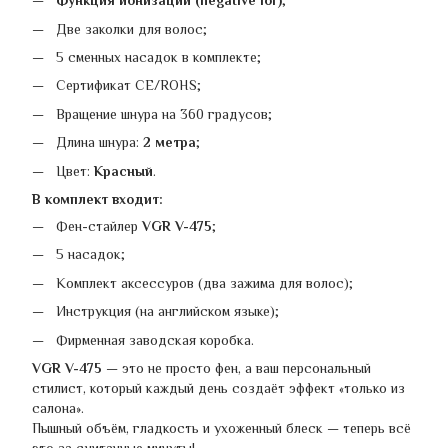
Функция ионизации (negative ior)
;
Две заколки для волос;
5 сменных насадок в комплекте;
Сертификат CE/ROHS;
Вращение шнура на 360 градусов;
Длина шнура:
2 метра
;
Цвет:
Красный
.
В комплект входит:
Фен-стайлер
VGR V-475
;
5 насадок;
Комплект аксессуров (два зажима для волос);
Инструкция (на английском языке);
Фирменная заводская коробка.
VGR V-475
— это не просто фен, а ваш персональный
стилист, который каждый день создаёт эффект «только из
салона».
Пышный объём, гладкость и ухоженный блеск — теперь всё
это за считанные минуты!