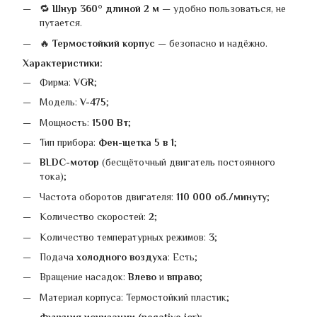
🔁
Шнур 360° длиной 2 м
— удобно пользоваться, не
путается.
🔥
Термостойкий корпус
— безопасно и надёжно.
Характеристики:
Фирма:
VGR
;
Модель:
V-475
;
Мощность:
1500 Вт
;
Тип прибора:
Фен-щетка 5 в 1
;
BLDC-мотор
(бесщёточный двигатель постоянного
тока);
Частота оборотов двигателя:
110 000 об./минуту
;
Количество скоростей:
2
;
Количество температурных режимов:
3
;
Подача
холодного воздуха
: Есть;
Вращение насадок:
Влево
и
вправо
;
Материал корпуса: Термостойкий пластик;