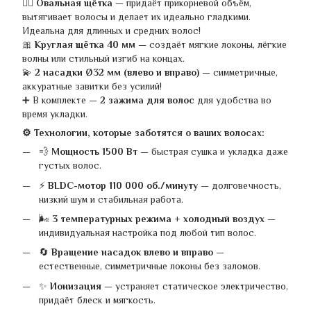
💁‍♀️
Овальная щётка
— придаёт прикорневой объём,
вытягивает волосы и делает их идеально гладкими.
Идеальна для длинных и средних волос!
🎀
Круглая щётка 40 мм
— создаёт мягкие локоны, лёгкие
волны или стильный изгиб на концах.
💫
2 насадки Ø32 мм (влево и вправо)
— симметричные,
аккуратные завитки без усилий!
➕ В комплекте —
2 зажима для волос
для удобства во
время укладки.
⚙️ Технологии, которые заботятся о ваших волосах:
💨
Мощность 1500 Вт
— быстрая сушка и укладка даже
густых волос.
⚡
BLDC-мотор 110 000 об./минуту
— долговечность,
низкий шум и стабильная работа.
🌬️
3 температурных режима + холодный воздух
—
индивидуальная настройка под любой тип волос.
🔄
Вращение насадок влево и вправо
—
естественные, симметричные локоны без заломов.
✨
Ионизация
— устраняет статическое электричество,
придаёт блеск и мягкость.