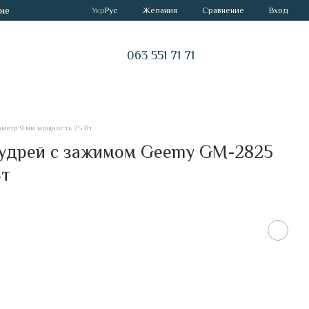
не
Сравнение
Укр
Рус
Желания
Вход
063 551 71 71
метр 9 мм мощность 25 Вт
кудрей с зажимом Geemy GM-2825
Вт