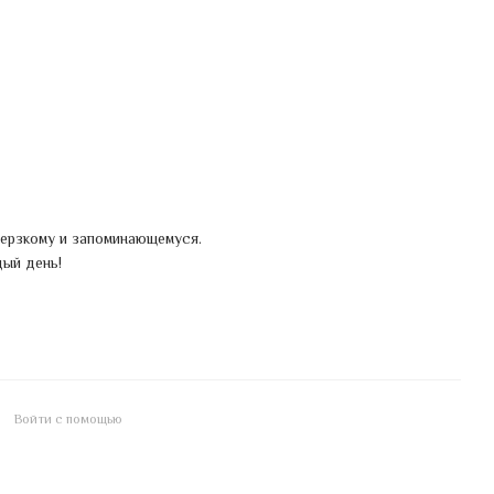
дерзкому и запоминающемуся.
ый день!
Войти с помощью