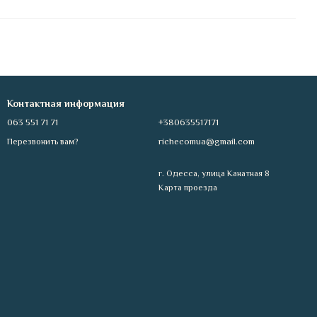
Контактная информация
063 551 71 71
+380635517171
richecomua@gmail.com
Перезвонить вам?
г. Одесса, улица Канатная 8
Карта проезда