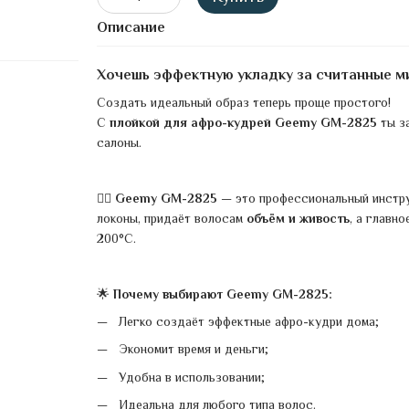
Описание
Хочешь эффектную укладку за считанные м
Создать идеальный образ теперь проще простого!
С
плойкой для афро-кудрей Geemy GM-2825
ты за
салоны.
💁‍♀️
Geemy GM-2825
— это профессиональный инстру
локоны, придаёт волосам
объём
и
живость
, а главн
200°C.
🌟
Почему выбирают Geemy GM-2825:
Легко создаёт эффектные афро-кудри дома;
Экономит время и деньги;
Удобна в использовании;
Идеальна для любого типа волос.