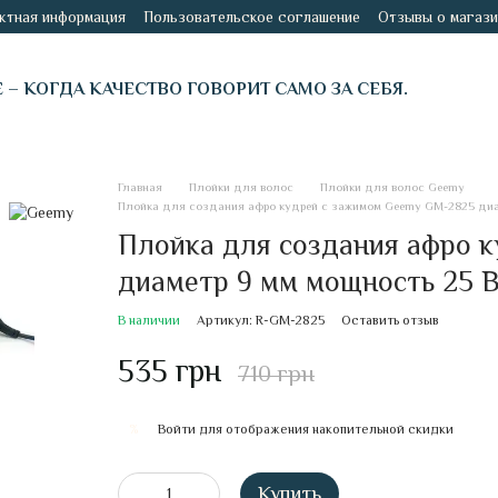
ктная информация
Пользовательское соглашение
Отзывы о магази
É – КОГДА КАЧЕСТВО ГОВОРИТ САМО ЗА СЕБЯ.
Главная
Плойки для волос
Плойки для волос Geemy
Плойка для создания афро кудрей с зажимом Geemy GM-2825 диа
Плойка для создания афро 
диаметр 9 мм мощность 25 
В наличии
Артикул: R-GM-2825
Оставить отзыв
535 грн
710 грн
Войти
для отображения накопительной скидки
%
Купить