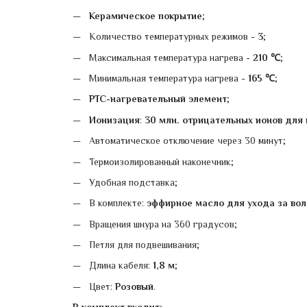
Керамическое покрытие
;
Количество температурных режимов -
3
;
Максимальная температура нагрева -
210 ℃
;
Минимальная температура нагрева -
165 ℃
;
PTC-нагревательный элемент
;
Ионизация
:
30 млн. отрицательных ионов
для 
Автоматическое отключение через 30 минут;
Термоизолированный наконечник;
Удобная подставка;
В комплекте:
эффирное масло для ухода за воло
Вращения шнура на 360 градусов;
Петля для подвешивания;
Длина кабеля:
1,8 м
;
Цвет:
Розовый
.