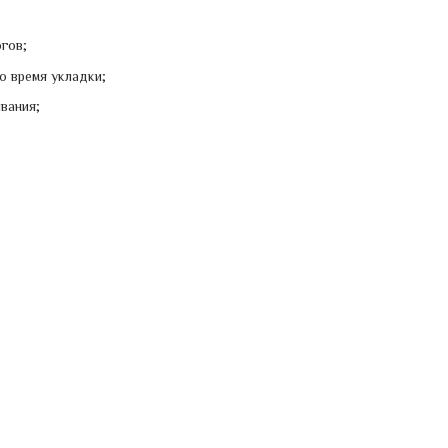
гов;
о время укладки;
вания;