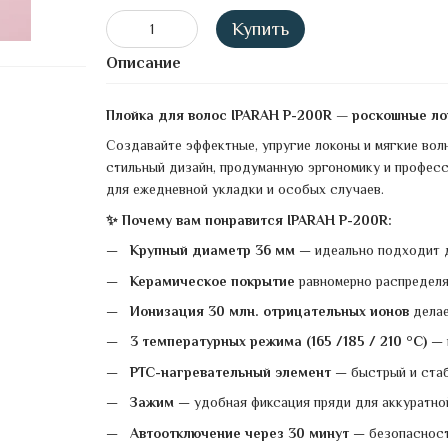
Купить
Описание
Плойка для волос IPARAH P-200R — роскошные лок
Создавайте эффектные, упругие локоны и мягкие вол
стильный дизайн, продуманную эргономику и профес
для ежедневной укладки и особых случаев.
✨ Почему вам понравится IPARAH P-200R:
Крупный диаметр 36 мм
— идеально подходит д
Керамическое покрытие
равномерно распределя
Ионизация 30 млн. отрицательных ионов
делае
3 температурных режима (165 /185 / 210 °C)
— 
PTC-нагревательный элемент
— быстрый и стаб
Зажим
— удобная фиксация пряди для аккуратно
Автоотключение через 30 минут
— безопасность