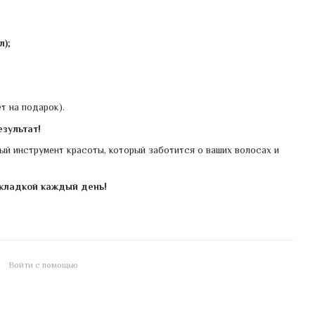
л)
;
т на подарок).
зультат!
ый инструмент красоты, который заботится о ваших волосах и
укладкой каждый день!
Войти с помощью