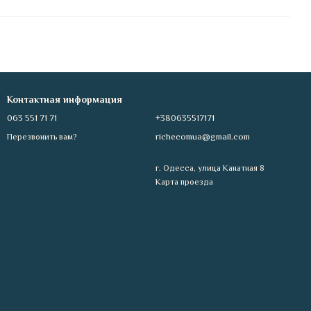
Контактная информация
063 551 71 71
+380635517171
richecomua@gmail.com
Перезвонить вам?
г. Одесса, улица Канатная 8
Карта проезда