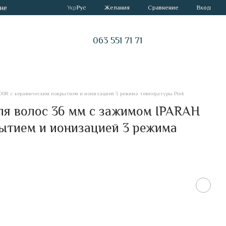
не
Сравнение
Укр
Рус
Желания
Вход
063 551 71 71
0R с керамическим покрытием и ионизацией 3 режима температуры Pink
ля волос 36 мм с зажимом IPARAH
ытием и ионизацией 3 режима