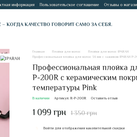
ктная информация
Пользовательское соглашение
Отзывы о магази
É – КОГДА КАЧЕСТВО ГОВОРИТ САМО ЗА СЕБЯ.
Главная
Плойки для волос
Плойки для волос IPARAH
Профессиональная плойка для волос 36 мм с зажимом IPARAH P-20
Профессиональная плойка д
P-200R с керамическим покр
температуры Pink
В наличии
Артикул: R-P-200R
Оставить отзыв
1 099 грн
1 350 грн
Войти
для отображения накопительной скидки
%